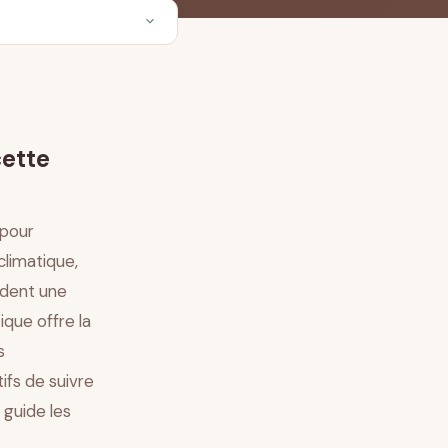
cette
 pour
climatique,
èdent une
que offre la
s
ifs de suivre
 guide les