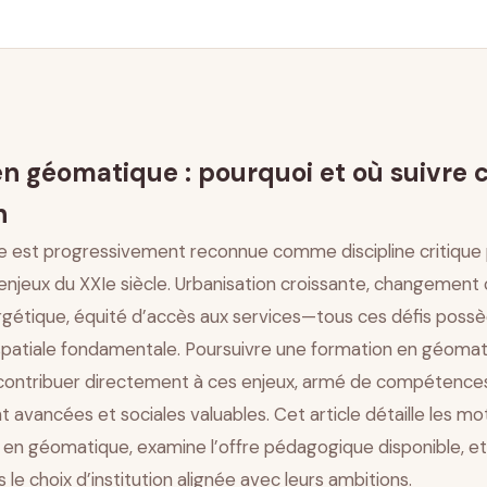
 motivation et perspectives
 licence, master et spécialisations
pique
n géomatique : pourquoi et où suivre 
 en France
mation continue et bootcamps
n
on
 est progressivement reconnue comme discipline critique
 futures
njeux du XXIe siècle. Urbanisation croissante, changement 
ergétique, équité d’accès aux services—tous ces défis poss
atiale fondamentale. Poursuivre une formation en géomati
e contribuer directement à ces enjeux, armé de compétence
avancées et sociales valuables. Cet article détaille les mot
 en géomatique, examine l’offre pédagogique disponible, et
 le choix d’institution alignée avec leurs ambitions.