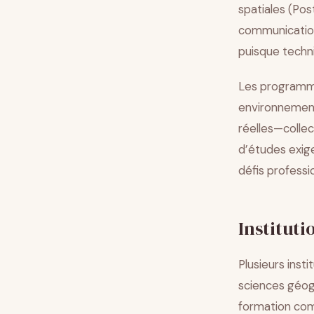
spatiales (Pos
communication
puisque techni
Les programmes
environnement
réelles—collec
d’études exige
défis professi
Instituti
Plusieurs inst
sciences géog
formation com