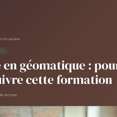
n et carrière
ÈRE
 en géomatique : pou
uivre cette formation
de lecture