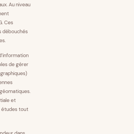
aux. Au niveau
ment
G. Ces
es débouchés
es.
d’information
bles de gérer
ographiques)
Rennes
 géomatiques.
iale et
r études tout
fondeur dans