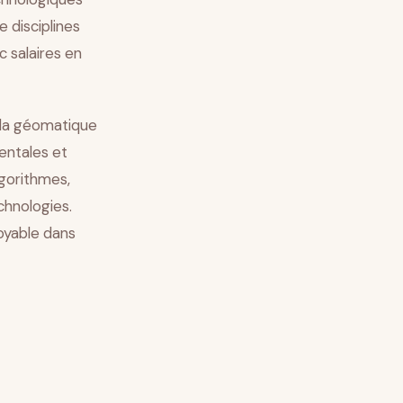
 disciplines
 salaires en
: la géomatique
entales et
gorithmes,
chnologies.
oyable dans