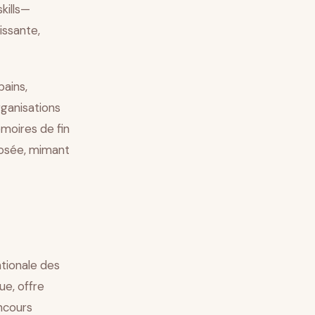
kills—
issante,
bains,
ganisations
moires de fin
posée, mimant
ationale des
ue, offre
ncours