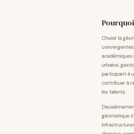
Pourquoi
Choisir la gé
convergentes. 
académiques m
urbaine, gesti
participant à 
contribuer à r
les talents.
Deuxièmement,
géomatique s’
infrastructure
données comme