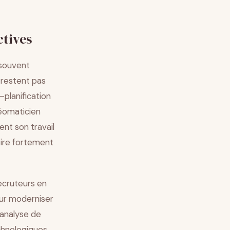
ctives
 souvent
 restent pas
planification
géomaticien
ent son travail
tire fortement
ecruteurs en
ur moderniser
’analyse de
chnologiques