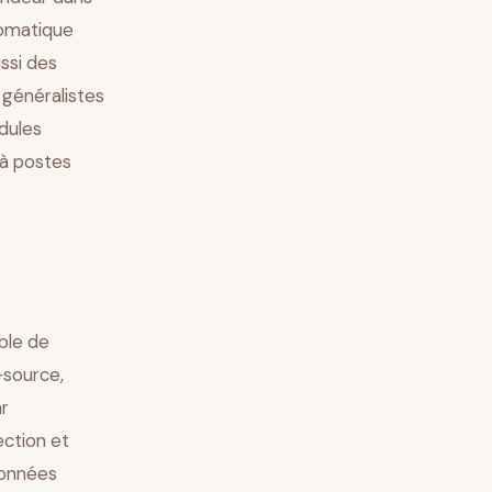
éomatique
ussi des
 généralistes
dules
 à postes
ble de
-source,
r
ection et
données