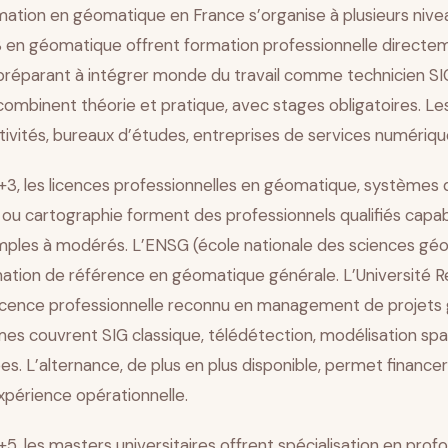
mation en géomatique en France s’organise à plusieurs nive
S en géomatique offrent formation professionnelle directe
 préparant à intégrer monde du travail comme technicien SI
mbinent théorie et pratique, avec stages obligatoires. L
ctivités, bureaux d’études, entreprises de services numériqu
+3, les licences professionnelles en géomatique, systèmes 
ou cartographie forment des professionnels qualifiés capa
imples à modérés. L’ENSG (école nationale des sciences gé
mation de référence en géomatique générale. L’Université 
icence professionnelle reconnu en management de projets
s couvrent SIG classique, télédétection, modélisation spat
s. L’alternance, de plus en plus disponible, permet finance
xpérience opérationnelle.
5, les masters universitaires offrent spécialisation en pro