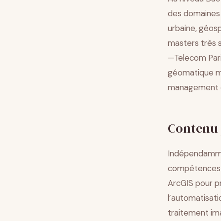
des domaines 
urbaine, géosp
masters très s
—Telecom Pari
géomatique ma
management e
Contenu 
Indépendamme
compétences f
ArcGIS pour p
l’automatisati
traitement im