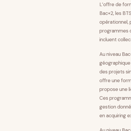
L’offre de for
Bac+2, les BT
opérationnel,
programmes co
incluent colle
Au niveau Bac
géographique 
des projets s
offre une for
propose une l
Ces programme
gestion donnée
en acquiring e
Au niveau Bac+