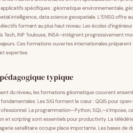
applicatifs spécifiques : géomatique environnementale, g
atial intelligence, data science geospatiale. L’ENSG offre a
électifs formant au plus haut niveau. Les écoles d’ingénieur
s Tech, INP Toulouse, INSA—intègrent progressivement mo
jeurs. Ces formations ouvertes internationales préparent
t expertise.
pédagogique typique
nt du niveau, les formations géomatique couvrent ensem
ondamentales. Les SIG forment le cœur : QGIS pour open
rofessionnel. La programmation—Python, SQL—s’impose, ca
on et scripting sont essentiels pour productivity. La télédét
agerie satellitaire occupe place importante. Les bases de 