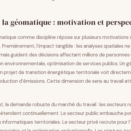
 la géomatique : motivation et perspe
omatique comme discipline répose sur plusieurs motivations
Premièrement, l’impact tangible : les analyses spatiales ne
ais guident des décisions affectant millions de personnes—
on environnementale, optimisation de services publics. Un 
un projet de transition énergétique territoriale voit directem
éduction d’émissions. Cette dimension de sens au travail at
 la demande robuste du marché du travail : les secteurs r
étendent continuellement. Le secteur public embauche po
s informatiques territoriales. Le secteur privé recrute pour l
rciales et la optimisation opérationnelle. Les startups te