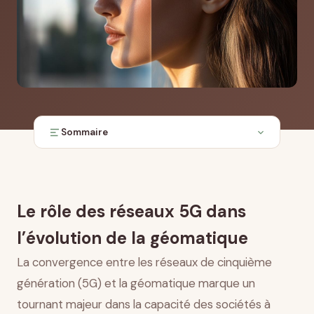
Sommaire
Caractéristiques techniques de la 5G pertinentes
pour la géomatique
Transformation de la collecte de données
Le rôle des réseaux 5G dans
géospatiales
Applications en temps réel et optimisation
l’évolution de la géomatique
dynamique
La convergence entre les réseaux de cinquième
Villes intelligentes et écosystèmes cyberphysiques
génération (5G) et la géomatique marque un
Défis d’intégration et considérations de
déploiement
tournant majeur dans la capacité des sociétés à