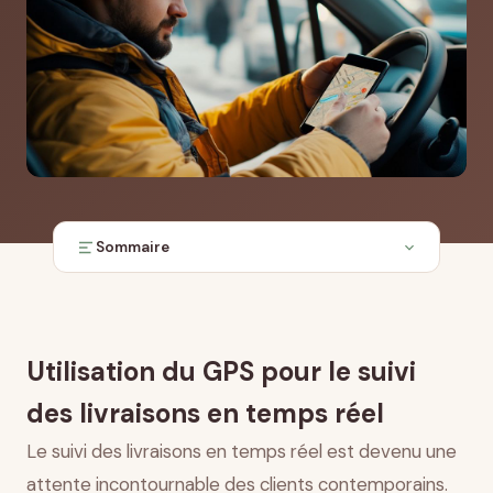
Sommaire
Fondamentaux du GPS et de la géolocalisation
Optimisation des itinéraires et réduction des
coûts
Utilisation du GPS pour le suivi
Amélioration de l’expérience client et transparence
des livraisons en temps réel
Sécurité, conformité réglementaire et performance
opérationnelle
Le suivi des livraisons en temps réel est devenu une
Défis technologiques et perspectives futures
attente incontournable des clients contemporains.