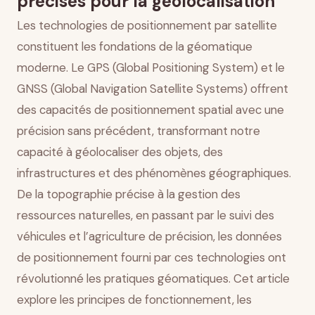
précises pour la géolocalisation
Capture LiDAR et topographie tridimensionnelle
Évolutions technologiques et perspectives futures
Les technologies de positionnement par satellite
Impact sur l’urbanisme et la gestion des ressources
constituent les fondations de la géomatique
moderne. Le GPS (Global Positioning System) et le
Conclusion
GNSS (Global Navigation Satellite Systems) offrent
des capacités de positionnement spatial avec une
précision sans précédent, transformant notre
capacité à géolocaliser des objets, des
infrastructures et des phénomènes géographiques.
De la topographie précise à la gestion des
ressources naturelles, en passant par le suivi des
véhicules et l’agriculture de précision, les données
de positionnement fourni par ces technologies ont
révolutionné les pratiques géomatiques. Cet article
explore les principes de fonctionnement, les