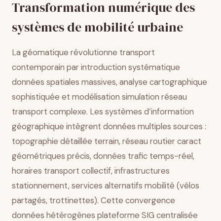
Transformation numérique des
transports
systèmes de mobilité urbaine
Systèmes d’aide à la décision et prédiction
Conclusion
La géomatique révolutionne transport
contemporain par introduction systématique
données spatiales massives, analyse cartographique
sophistiquée et modélisation simulation réseau
transport complexe. Les systèmes d’information
géographique intègrent données multiples sources :
topographie détaillée terrain, réseau routier caract
géométriques précis, données trafic temps-réel,
horaires transport collectif, infrastructures
stationnement, services alternatifs mobilité (vélos
partagés, trottinettes). Cette convergence
données hétérogènes plateforme SIG centralisée