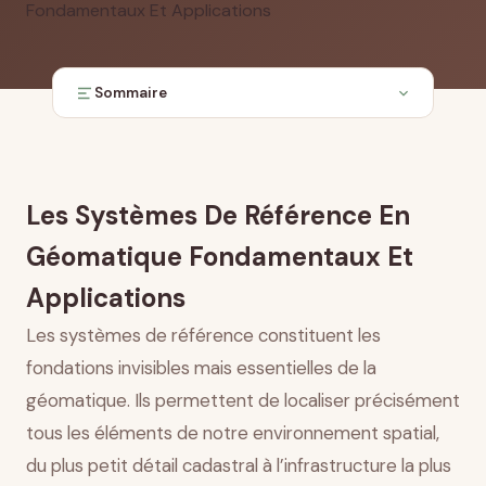
Sommaire
Les fondamentaux théoriques des systèmes de
référence
Systèmes de référence et technologies de
Les Systèmes De Référence En
positionnement
Applications sectorielles des systèmes de
Géomatique Fondamentaux Et
référence
Applications
Les défis actuels de la transformation et de
l’harmonisation
Les systèmes de référence constituent les
Évolutions futures des systèmes de référence
fondations invisibles mais essentielles de la
Conclusion
géomatique. Ils permettent de localiser précisément
tous les éléments de notre environnement spatial,
du plus petit détail cadastral à l’infrastructure la plus