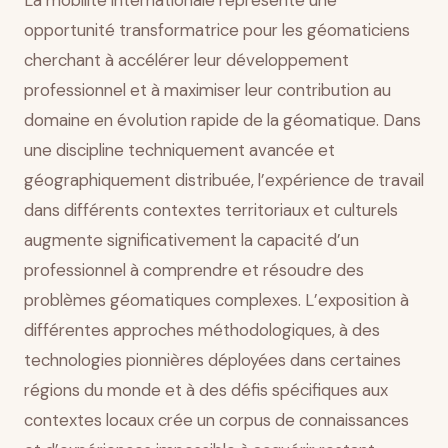
La mobilité internationale représente une
Perspectives de carrière élargies et amélioration de
opportunité transformatrice pour les géomaticiens
rémunération
cherchant à accélérer leur développement
Contribution à des projets d’envergure globale
professionnel et à maximiser leur contribution au
Conclusion
domaine en évolution rapide de la géomatique. Dans
une discipline techniquement avancée et
géographiquement distribuée, l’expérience de travail
dans différents contextes territoriaux et culturels
augmente significativement la capacité d’un
professionnel à comprendre et résoudre des
problèmes géomatiques complexes. L’exposition à
différentes approches méthodologiques, à des
technologies pionnières déployées dans certaines
régions du monde et à des défis spécifiques aux
contextes locaux crée un corpus de connaissances