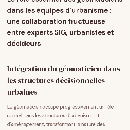
Analyse spatiale au service de l’évaluation
dans les équipes d’urbanisme :
prospective
une collaboration fructueuse
Communication et visualisation de la complexité
urbaine
entre experts SIG, urbanistes et
Gestion des données spatiales et pérennité de la
connaissance urbaine
décideurs
Conclusion
Intégration du géomaticien dans
les structures décisionnelles
urbaines
Le géomaticien occupe progressivement un rôle
central dans les structures d’urbanisme et
d’aménagement, transformant la nature des