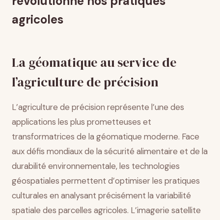
révolutionne nos pratiques
Impact environnemental et durabilité des pratiques
agricoles
agricoles
Traçabilité, gouvernance des données et
agriculture connectée
Conclusion
La géomatique au service de
l’agriculture de précision
L’agriculture de précision représente l’une des
applications les plus prometteuses et
transformatrices de la géomatique moderne. Face
aux défis mondiaux de la sécurité alimentaire et de la
durabilité environnementale, les technologies
géospatiales permettent d’optimiser les pratiques
culturales en analysant précisément la variabilité
spatiale des parcelles agricoles. L’imagerie satellite