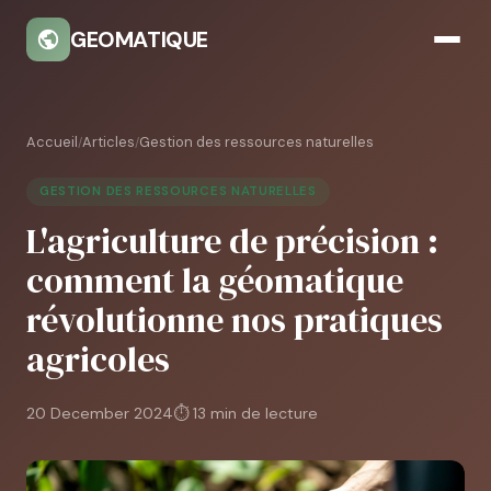
GEOMATIQUE
Accueil
Articles
Gestion des ressources naturelles
/
/
GESTION DES RESSOURCES NATURELLES
L'agriculture de précision :
comment la géomatique
révolutionne nos pratiques
agricoles
20 December 2024
⏱ 13 min de lecture