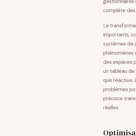
gestionnaires
complète des 
La transformat
importants, c
systèmes de ca
phénomènes urb
des espaces pu
un tableau de
que réactive.
problèmes pote
précoce transf
réelles.
Optimisat