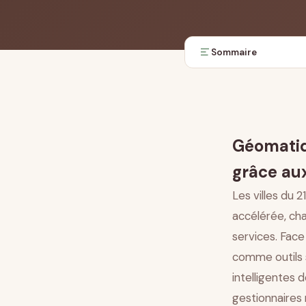
Sommaire
L’approche géospatiale d
Optimisation de la mobilité
Gestion intégrée des serv
Géomatiq
Planification urbaine et 
Adaptation climatique et 
grâce au
Participation citoyenne e
Les villes du 
Conclusion
accélérée, ch
services. Face
comme outils 
intelligentes 
gestionnaires 