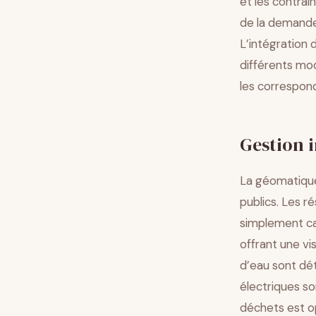
et les contrai
de la demande 
L’intégration
différents mod
les correspon
Gestion i
La géomatique
publics. Les r
simplement ca
offrant une vi
d’eau sont dé
électriques s
déchets est op