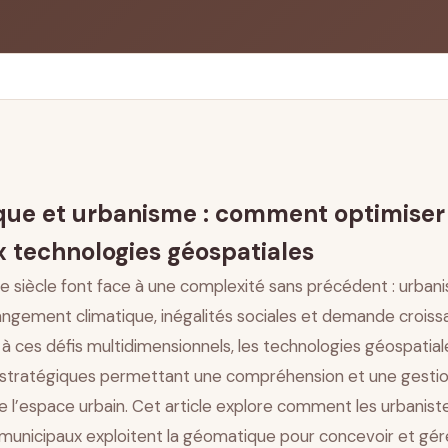
e l’urbanisme intelligent
 et du trafic urbain
ices urbains
ue et urbanisme : comment optimiser l
développement durable
résilience urbaine
x technologies géospatiales
t gouvernance participative
21e siècle font face à une complexité sans précédent : urbani
angement climatique, inégalités sociales et demande croiss
 à ces défis multidimensionnels, les technologies géospati
stratégiques permettant une compréhension et une gestio
de l’espace urbain. Cet article explore comment les urbaniste
municipaux exploitent la géomatique pour concevoir et gére