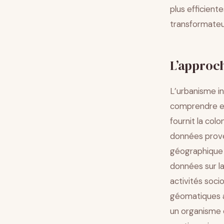
plus efficient
transformateu
L’approch
L’urbanisme in
comprendre et
fournit la col
données prove
géographique c
données sur la
activités soc
géomatiques a
un organisme 