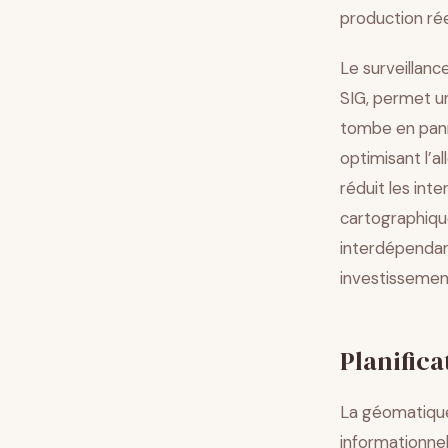
production rée
Le surveillanc
SIG, permet u
tombe en panne
optimisant l’
réduit les int
cartographiqu
interdépendan
investissement
Planific
La géomatique 
informationne