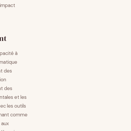
l’impact
nt
pacité à
omatique
nt des
ion
nt des
ntales et les
c les outils
ionnant comme
 aux