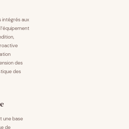
s intégrés aux
e l’équipement
dition,
roactive
sation
ension des
stique des
le
nt une base
se de