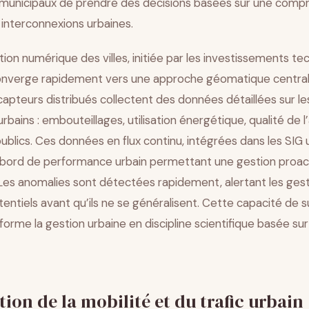
 municipaux de prendre des décisions basées sur une comp
interconnexions urbaines.
ion numérique des villes, initiée par les investissements t
onverge rapidement vers une approche géomatique central
pteurs distribués collectent des données détaillées sur le
ains : embouteillages, utilisation énergétique, qualité de l’
blics. Ces données en flux continu, intégrées dans les SIG 
 bord de performance urbain permettant une gestion proact
 Les anomalies sont détectées rapidement, alertant les ges
ntiels avant qu’ils ne se généralisent. Cette capacité de s
orme la gestion urbaine en discipline scientifique basée su
ion de la mobilité et du trafic urbain