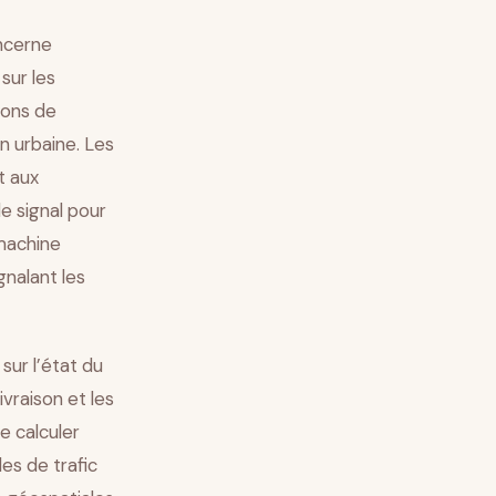
oncerne
 sur les
ions de
n urbaine. Les
t aux
e signal pour
 machine
gnalant les
 sur l’état du
vraison et les
e calculer
es de trafic