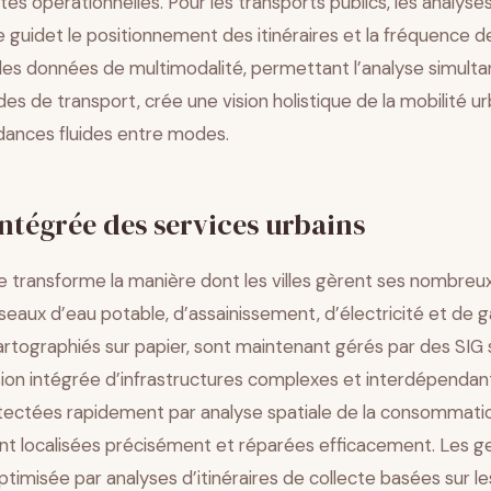
ntes opérationnelles. Pour les transports publics, les analys
guidet le positionnement des itinéraires et la fréquence de
 des données de multimodalité, permettant l’analyse simult
es de transport, crée une vision holistique de la mobilité urb
dances fluides entre modes.
ntégrée des services urbains
 transforme la manière dont les villes gèrent ses nombreux
éseaux d’eau potable, d’assainissement, d’électricité et de g
rtographiés sur papier, sont maintenant gérés par des SIG 
sion intégrée d’infrastructures complexes et interdépendant
tectées rapidement par analyse spatiale de la consommati
ont localisées précisément et réparées efficacement. Les g
timisée par analyses d’itinéraires de collecte basées sur 