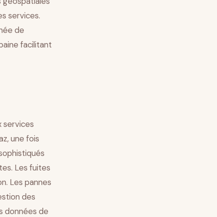
es géospatiales
s services.
anée de
aine facilitant
 services
az, une fois
sophistiqués
es. Les fuites
on. Les pannes
estion des
les données de