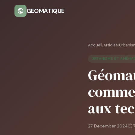
GEOMATIQUE
Accueil
Articles
Urbanis
/
/
URBANISME ET AMÉN
Géomat
comment
aux tec
27 December 2024
⏱ 7