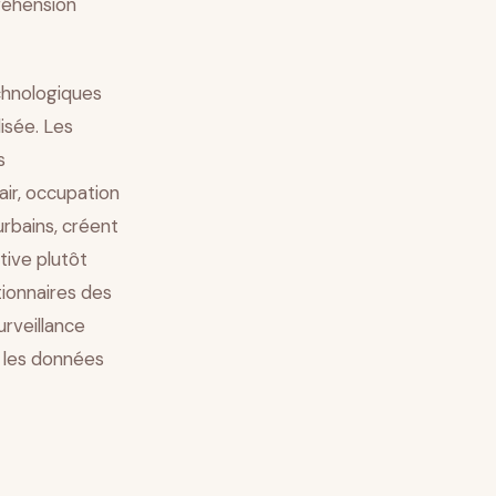
réhension
echnologiques
isée. Les
s
air, occupation
urbains, créent
ive plutôt
tionnaires des
urveillance
r les données