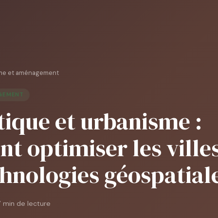
me et aménagement
AGEMENT
ique et urbanisme :
 optimiser les ville
hnologies géospatial
 min de lecture