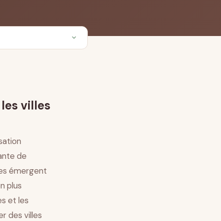
es villes
sation
ante de
ales émergent
n plus
s et les
r des villes