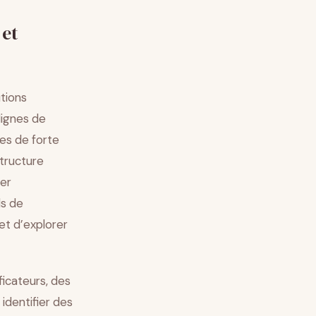
 et
utions
lignes de
es de forte
structure
rer
ls de
et d’explorer
ficateurs, des
identifier des