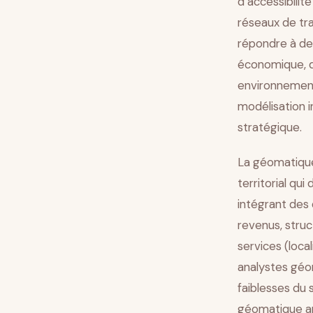
d’accessibilit
réseaux de tr
répondre à des
économique, d
environnementa
modélisation i
stratégique.
La géomatique
territorial qu
intégrant des 
revenus, stru
services (loca
analystes géo
faiblesses du 
géomatique app