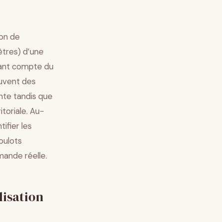
ion de
ètres) d’une
nant compte du
ouvent des
ente tandis que
itoriale. Au-
ifier les
oulots
mande réelle.
lisation