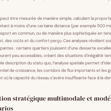
é peut être mesurée de manière simple, calculant la proport
bitant à moins d’une certaine distance (par exemple 500 m
ansport en commun, ou de manière plus sophistiquée en te
et, des coûts et du confort perçu. Ces analyses révèlent s
ppantes : certains quartiers jouissent d’une desserte excell
rent peu accessibles, créant des situations d’inégalité terr
ple description du statu quo, l’analyse spatiale permet d’ident
tiel de croissance, les corridors de flux importants et les g
 où la capacité du réseau s’avère insuffisante face à la de
ation stratégique multimodale et modé
arios