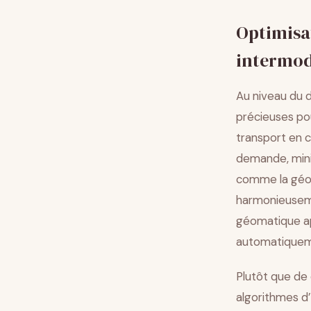
Optimisat
intermod
Au niveau du d
précieuses po
transport en 
demande, minim
comme la géomé
harmonieuseme
géomatique ap
automatiqueme
Plutôt que de 
algorithmes d