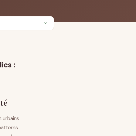
ics :
ité
 urbains
patterns