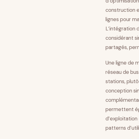
d’optimisatio
construction e
lignes pour ma
L’intégration
considérant si
partagés, per
Une ligne de 
réseau de bus
stations, plu
conception si
complémentari
permettent éga
d’exploitation
patterns d’uti