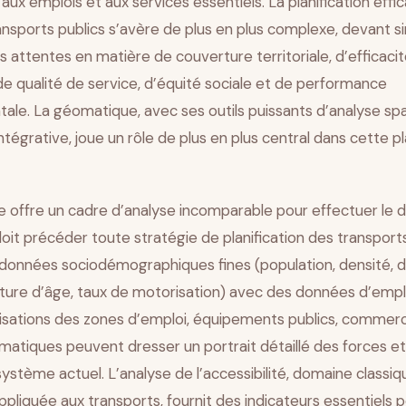
é aux emplois et aux services essentiels. La planification eff
ansports publics s’avère de plus en plus complexe, devant 
 attentes en matière de couverture territoriale, d’efficaci
e qualité de service, d’équité sociale et de performance
le. La géomatique, avec ses outils puissants d’analyse spa
ntégrative, joue un rôle de plus en plus central dans cette pl
 offre un cadre d’analyse incomparable pour effectuer le d
i doit précéder toute stratégie de planification des transports
données sociodémographiques fines (population, densité, di
cture d’âge, taux de motorisation) avec des données d’empl
lisations des zones d’emploi, équipements publics, commerc
matiques peuvent dresser un portrait détaillé des forces e
système actuel. L’analyse de l’accessibilité, domaine classiq
liquée aux transports, fournit des indicateurs essentiels 