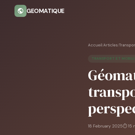
GEOMATIQUE
Accueil
Articles
Transpor
/
/
TRANSPORT ET MOBIL
Géomati
transpo
perspe
18 February 2025
⏱ 15 