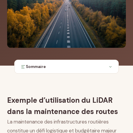
Sommaire
Fondamentaux du LiDAR et principes de
fonctionnement appliqués aux routes
Détection et caractérisation des dommages
Exemple d’utilisation du LiDAR
routiers
Modélisation tridimensionnelle et analyse
dans la maintenance des routes
structurelle
La maintenance des infrastructures routières
Évaluation et priorisation basées sur les données
constitue un défi logistique et budgétaire majeur
Amélioration de la sécurité et réduction des risques