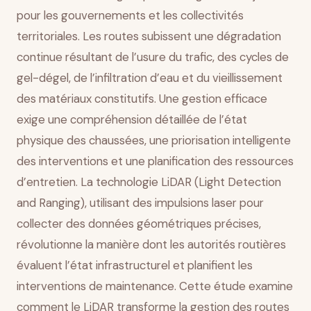
pour les gouvernements et les collectivités
Planification efficace des travaux et minimisation de
perturbations
territoriales. Les routes subissent une dégradation
Intégration avec la gestion de l’actif routier
continue résultant de l’usure du trafic, des cycles de
Conclusion
gel-dégel, de l’infiltration d’eau et du vieillissement
des matériaux constitutifs. Une gestion efficace
exige une compréhension détaillée de l’état
physique des chaussées, une priorisation intelligente
des interventions et une planification des ressources
d’entretien. La technologie LiDAR (Light Detection
and Ranging), utilisant des impulsions laser pour
collecter des données géométriques précises,
révolutionne la manière dont les autorités routières
évaluent l’état infrastructurel et planifient les
interventions de maintenance. Cette étude examine
comment le LiDAR transforme la gestion des routes