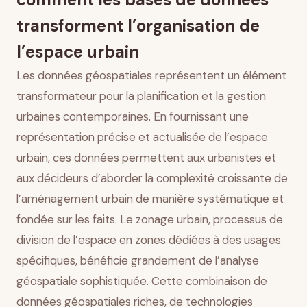
Modélisation et simulation de scénarios
transforment l’organisation de
d’aménagement
Gestion des données et governance urbaine
l’espace urbain
Défis pratiques et limitations
Les données géospatiales représentent un élément
Conclusion
transformateur pour la planification et la gestion
urbaines contemporaines. En fournissant une
représentation précise et actualisée de l’espace
urbain, ces données permettent aux urbanistes et
aux décideurs d’aborder la complexité croissante de
l’aménagement urbain de manière systématique et
fondée sur les faits. Le zonage urbain, processus de
division de l’espace en zones dédiées à des usages
spécifiques, bénéficie grandement de l’analyse
géospatiale sophistiquée. Cette combinaison de
données géospatiales riches, de technologies