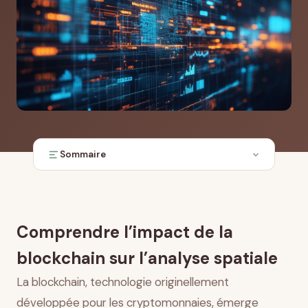
Sommaire
Les fondements technologiques de la blockchain et
ses caractéristiques distinctives
Amélioration de la sécurité et de l’intégrité des
Comprendre l’impact de la
données géographiques
Facilitation de la collaboration décentralisée entre
blockchain sur l’analyse spatiale
acteurs multiples
La blockchain, technologie originellement
Traçabilité et provenance des données
géospatiales
développée pour les cryptomonnaies, émerge